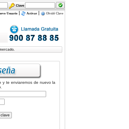
Clave
|
|
uevo Usuario
Activar
Olvidé Clave
 mercado.
te y te enviaremos de nuevo la
.
 clave